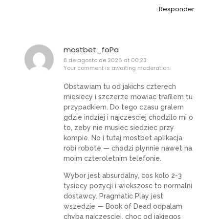
Responder
mostbet_foPa
8 de agosto de 2026 at 00:23
Your comment is awaiting moderation.
Obstawiam tu od jakichs czterech
miesiecy i szczerze mowiac trafilem tu
przypadkiem. Do tego czasu gralem
gdzie indziej i najczesciej chodzilo mi o
to, zeby nie musiec siedziec przy
kompie. No i tutaj mostbet aplikacja
robi robote — chodzi plynnie nawet na
moim czteroletnim telefonie.
Wybor jest absurdalny, cos kolo 2-3
tysiecy pozycji i wiekszosc to normalni
dostawcy. Pragmatic Play jest
wszedzie — Book of Dead odpalam
chyba najczesciej, choc od jakiegos