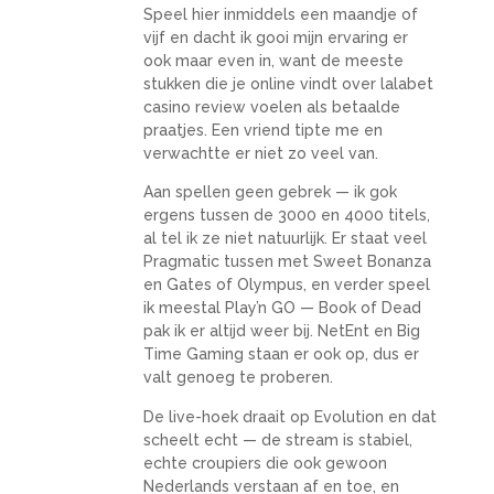
Speel hier inmiddels een maandje of
vijf en dacht ik gooi mijn ervaring er
ook maar even in, want de meeste
stukken die je online vindt over lalabet
casino review voelen als betaalde
praatjes. Een vriend tipte me en
verwachtte er niet zo veel van.
Aan spellen geen gebrek — ik gok
ergens tussen de 3000 en 4000 titels,
al tel ik ze niet natuurlijk. Er staat veel
Pragmatic tussen met Sweet Bonanza
en Gates of Olympus, en verder speel
ik meestal Play’n GO — Book of Dead
pak ik er altijd weer bij. NetEnt en Big
Time Gaming staan er ook op, dus er
valt genoeg te proberen.
De live-hoek draait op Evolution en dat
scheelt echt — de stream is stabiel,
echte croupiers die ook gewoon
Nederlands verstaan af en toe, en