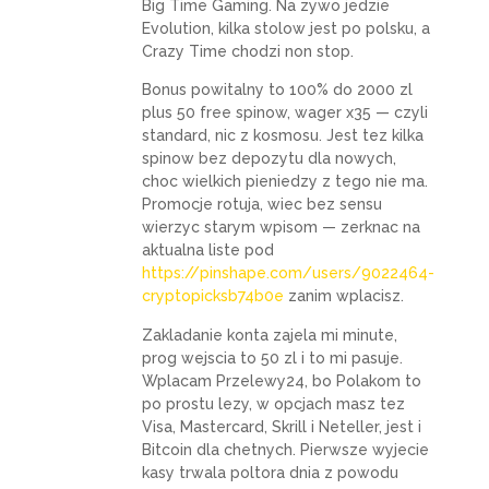
Big Time Gaming. Na zywo jedzie
Evolution, kilka stolow jest po polsku, a
Crazy Time chodzi non stop.
Bonus powitalny to 100% do 2000 zl
plus 50 free spinow, wager x35 — czyli
standard, nic z kosmosu. Jest tez kilka
spinow bez depozytu dla nowych,
choc wielkich pieniedzy z tego nie ma.
Promocje rotuja, wiec bez sensu
wierzyc starym wpisom — zerknac na
aktualna liste pod
https://pinshape.com/users/9022464-
cryptopicksb74b0e
zanim wplacisz.
Zakladanie konta zajela mi minute,
prog wejscia to 50 zl i to mi pasuje.
Wplacam Przelewy24, bo Polakom to
po prostu lezy, w opcjach masz tez
Visa, Mastercard, Skrill i Neteller, jest i
Bitcoin dla chetnych. Pierwsze wyjecie
kasy trwala poltora dnia z powodu