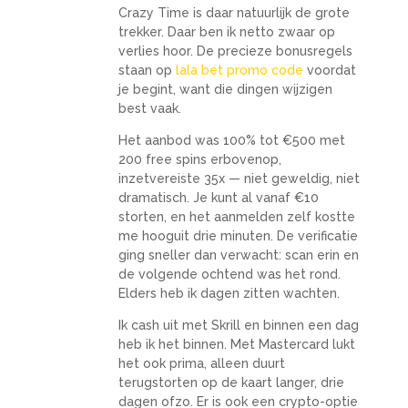
Crazy Time is daar natuurlijk de grote
trekker. Daar ben ik netto zwaar op
verlies hoor. De precieze bonusregels
staan op
lala bet promo code
voordat
je begint, want die dingen wijzigen
best vaak.
Het aanbod was 100% tot €500 met
200 free spins erbovenop,
inzetvereiste 35x — niet geweldig, niet
dramatisch. Je kunt al vanaf €10
storten, en het aanmelden zelf kostte
me hooguit drie minuten. De verificatie
ging sneller dan verwacht: scan erin en
de volgende ochtend was het rond.
Elders heb ik dagen zitten wachten.
Ik cash uit met Skrill en binnen een dag
heb ik het binnen. Met Mastercard lukt
het ook prima, alleen duurt
terugstorten op de kaart langer, drie
dagen ofzo. Er is ook een crypto-optie