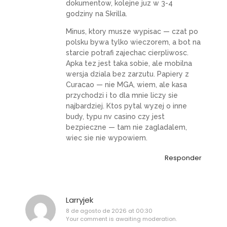
dokumentow, kolejne juz w 3-4
godziny na Skrilla.
Minus, ktory musze wypisac — czat po
polsku bywa tylko wieczorem, a bot na
starcie potrafi zajechac cierpliwosc.
Apka tez jest taka sobie, ale mobilna
wersja dziala bez zarzutu. Papiery z
Curacao — nie MGA, wiem, ale kasa
przychodzi i to dla mnie liczy sie
najbardziej. Ktos pytal wyzej o inne
budy, typu nv casino czy jest
bezpieczne — tam nie zagladalem,
wiec sie nie wypowiem.
Responder
Larryjek
8 de agosto de 2026 at 00:30
Your comment is awaiting moderation.