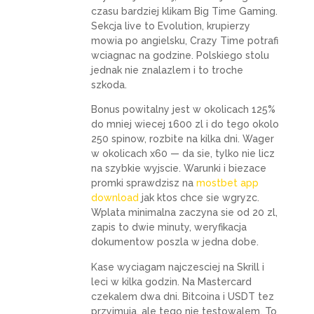
czasu bardziej klikam Big Time Gaming.
Sekcja live to Evolution, krupierzy
mowia po angielsku, Crazy Time potrafi
wciagnac na godzine. Polskiego stolu
jednak nie znalazlem i to troche
szkoda.
Bonus powitalny jest w okolicach 125%
do mniej wiecej 1600 zl i do tego okolo
250 spinow, rozbite na kilka dni. Wager
w okolicach x60 — da sie, tylko nie licz
na szybkie wyjscie. Warunki i biezace
promki sprawdzisz na
mostbet app
download
jak ktos chce sie wgryzc.
Wplata minimalna zaczyna sie od 20 zl,
zapis to dwie minuty, weryfikacja
dokumentow poszla w jedna dobe.
Kase wyciagam najczesciej na Skrill i
leci w kilka godzin. Na Mastercard
czekalem dwa dni. Bitcoina i USDT tez
przyjmuja, ale tego nie testowalem. To