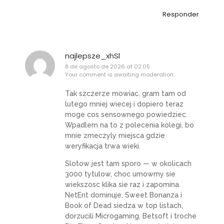
Responder
najlepsze_xhSl
8 de agosto de 2026 at 02:05
Your comment is awaiting moderation.
Tak szczerze mowiac, gram tam od
lutego mniej wiecej i dopiero teraz
moge cos sensownego powiedziec.
Wpadlem na to z polecenia kolegi, bo
mnie zmeczyly miejsca gdzie
weryfikacja trwa wieki.
Slotow jest tam sporo — w okolicach
3000 tytulow, choc umowmy sie
wiekszosc klika sie raz i zapomina.
NetEnt dominuje, Sweet Bonanza i
Book of Dead siedza w top listach,
dorzucili Microgaming, Betsoft i troche