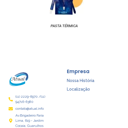
PASTA TÉRMICA
Empresa
Nossa História
Localização
(11) 2229-6970 /(11)
94716-6380
contato@atual.info
Av.Brigadeiro Faria
Lima, 619 - Jardim
Cocaia, Guarulhos